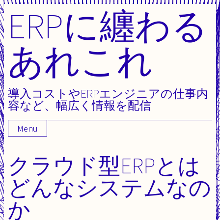
ERPに纏わる
Skip
to
content
あれこれ
導入コストやERPエンジニアの仕事内
容など、幅広く情報を配信
Menu
クラウド型ERPとは
どんなシステムなの
か