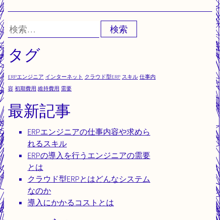
検
索:
タグ
ERPエンジニア
インターネット
クラウド型ERP
スキル
仕事内
容
初期費用
維持費用
需要
最新記事
ERPエンジニアの仕事内容や求めら
れるスキル
ERPの導入を行うエンジニアの需要
とは
クラウド型ERPとはどんなシステム
なのか
導入にかかるコストとは